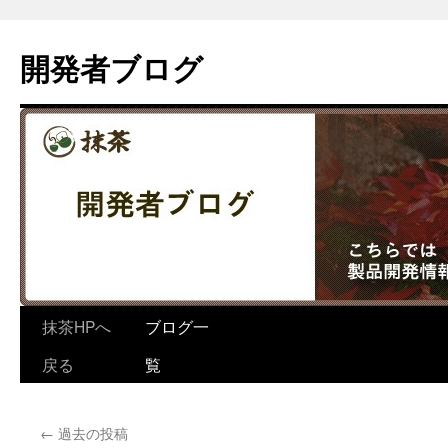
コ
ン
開発者ブログ
テ
ン
ツ
へ
ス
キ
ッ
プ
抹茶HPへ
ブログ一
戻る
覧
←
過去の投稿