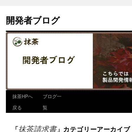
コ
ン
開発者ブログ
テ
ン
ツ
へ
ス
キ
ッ
プ
抹茶HPへ
ブログ一
戻る
覧
抹茶請求書
「
」カテゴリーアーカイブ