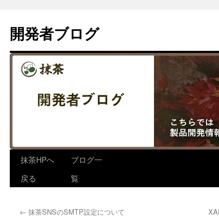
コ
ン
開発者ブログ
テ
ン
ツ
へ
ス
キ
ッ
プ
抹茶HPへ
ブログ一
戻る
覧
←
抹茶SNSのSMTP設定について
X