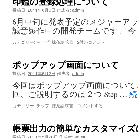
印鑑の登録処理について
投稿日:
2011年6月9日
作成者:
admin
6月中旬に発表予定のメジャーア
誠意製作中の開発チームです。 今
カテゴリー:
チップ
,
抹茶請求書
|
2件のコメント
ポップアップ画面について
投稿日:
2011年6月2日
作成者:
admin
今回はポップアップ画面について
回、ご説明するのは２つ Step …
続
カテゴリー:
チップ
,
抹茶請求書
|
コメントする
帳票出力の簡単なカスタマイズ
投稿日:
2011年5月26日
作成者:
admin