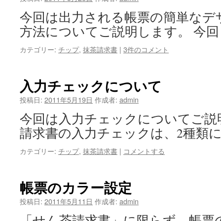
今回は出力される帳票の簡単なデ
方法についてご説明します。 今回
カテゴリー:
チップ
,
抹茶請求書
|
3件のコメント
入力チェックについて
投稿日:
2011年5月19日
作成者:
admin
今回は入力チェックについてご説
請求書の入力チェックは、2種類に
カテゴリー:
チップ
,
抹茶請求書
|
コメントする
帳​票​の​カ​ラ​ー​設​定
投稿日:
2011年5月11日
作成者:
admin
「せん茶請求書」に限らず、帳票