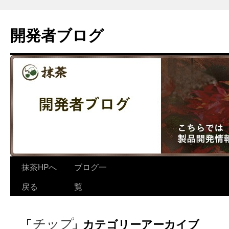
コ
ン
開発者ブログ
テ
ン
ツ
へ
ス
キ
ッ
プ
抹茶HPへ
ブログ一
戻る
覧
チップ
「
」カテゴリーアーカイブ