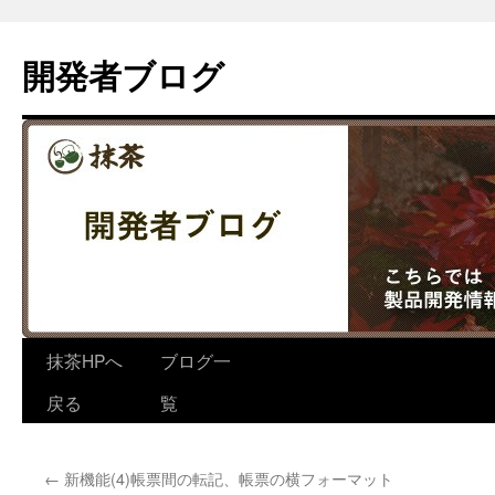
コ
ン
開発者ブログ
テ
ン
ツ
へ
ス
キ
ッ
プ
抹茶HPへ
ブログ一
戻る
覧
←
新機能(4)帳票間の転記、帳票の横フォーマット