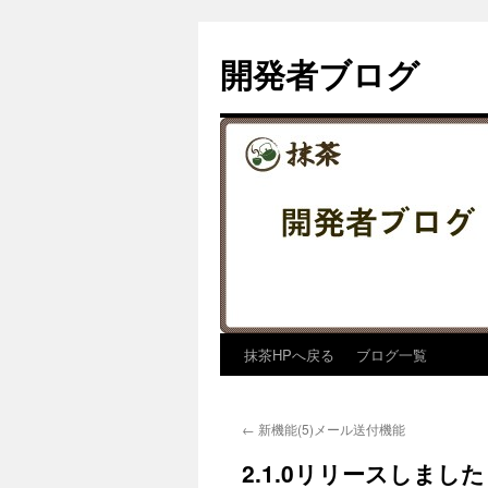
コ
ン
開発者ブログ
テ
ン
ツ
へ
ス
キ
ッ
プ
抹茶HPへ戻る
ブログ一覧
←
新機能(5)メール送付機能
2.1.0リリースしました