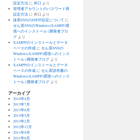
設定方法
に
井口
より
管理者アカウントのパスワード再
設定方法
に
井口
より
抹茶SNSのSMTP設定について
に
せん茶SNSのWindows(XAMPP)環
境へのインストール | 開発者ブロ
グ
より
XAMPPのインストールとデータ
ベースの作成
に
せん茶SNSの
Windows(XAMPP)環境へのインス
トール | 開発者ブログ
より
XAMPPのインストールとデータ
ベースの作成
に
せん茶請求書の
Windows(XAMPP)環境へのインス
トール | 開発者ブログ
より
アーカイブ
2014年4月
2013年7月
2013年6月
2013年5月
2013年2月
2012年12月
2011年9月
2011年8月