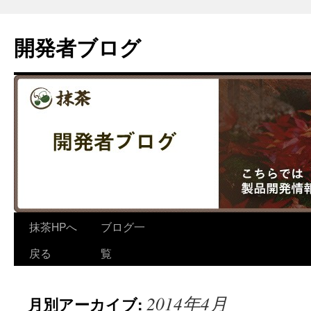
コ
ン
開発者ブログ
テ
ン
ツ
へ
ス
キ
ッ
プ
抹茶HPへ
ブログ一
戻る
覧
2014年4月
月別アーカイブ: