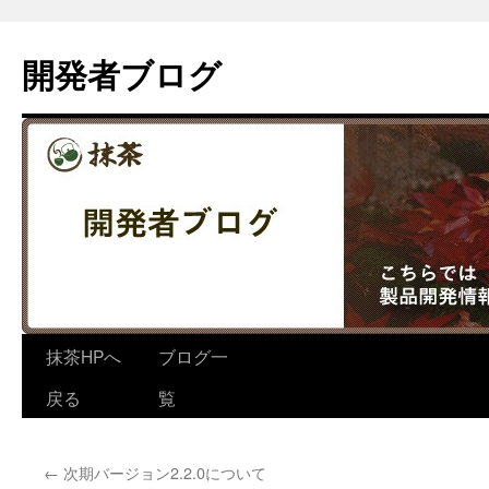
コ
ン
開発者ブログ
テ
ン
ツ
へ
ス
キ
ッ
プ
抹茶HPへ
ブログ一
戻る
覧
←
次期バージョン2.2.0について