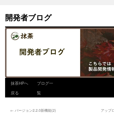
コ
ン
開発者ブログ
テ
ン
ツ
へ
ス
キ
ッ
プ
抹茶HPへ
ブログ一
戻る
覧
←
バージョン2.2.0新機能(2)
アップ