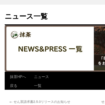
コ
ン
ニュース一覧
テ
ン
ツ
へ
ス
キ
ッ
プ
抹茶HPへ
ニュース
戻る
一覧
←
せん茶請求書2.5.0リリースのお知らせ
せ