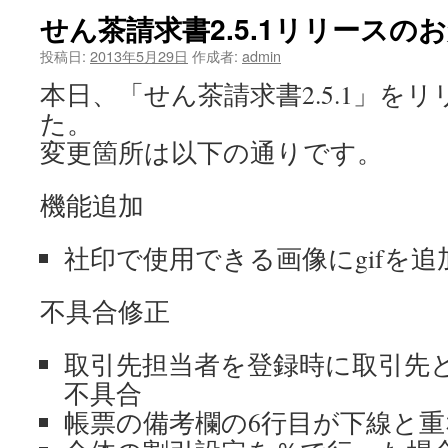
せん茶請求書2.5.1リリースの
投稿日:
2013年5月29日
作成者:
admin
本日、「せん茶請求書2.5.1」を
た。
変更箇所は以下の通りです。
機能追加
社印で使用できる画像にgifを追
不具合修正
取引先担当者を登録時に取引先
不具合
帳票の備考欄の6行目が下線と