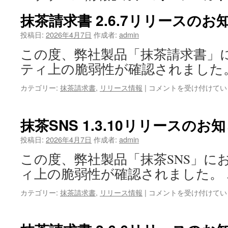
抹茶請求書 2.6.7リリースのお
投稿日:
2026年4月7日
作成者:
admin
この度、弊社製品「抹茶請求書」
ティ上の脆弱性が確認されました
抹
カテゴリー:
抹茶請求書
,
リリース情報
|
コメントを受け付けてい
茶
請
求
抹茶SNS 1.3.10リリースのお
書
2.6.7
投稿日:
2026年4月7日
作成者:
admin
リ
この度、弊社製品「抹茶SNS」に
リ
ー
ィ上の脆弱性が確認されました。
ス
の
抹
カテゴリー:
抹茶請求書
,
リリース情報
|
コメントを受け付けてい
お
茶
知
SNS
ら
1.3.10