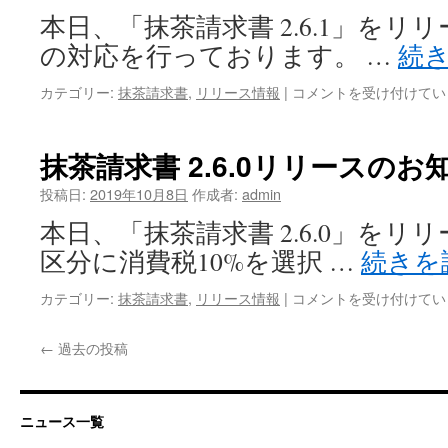
の
リ
本日、「抹茶請求書 2.6.1」を
品
ー
目
の対応を行っております。 …
続
ス
が
の
合
抹
カテゴリー:
抹茶請求書
,
リリース情報
|
コメントを受け付けてい
お
算
茶
知
さ
請
ら
れ
求
抹茶請求書 2.6.0リリースのお
せ
な
書
は
い
2.6.1
投稿日:
2019年10月8日
作成者:
admin
は
リ
本日、「抹茶請求書 2.6.0」をリ
リ
ー
区分に消費税10%を選択 …
続きを
ス
の
抹
カテゴリー:
抹茶請求書
,
リリース情報
|
コメントを受け付けてい
お
茶
知
請
←
過去の投稿
ら
求
せ
書
は
2.6.0
リ
ニュース一覧
リ