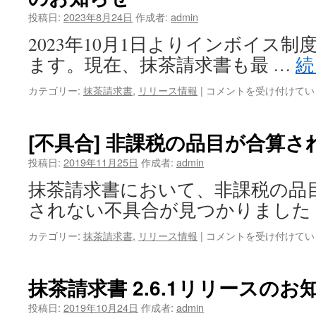
応
せ
投稿日:
2023年8月24日
作成者:
admin
そ
は
の
2023年10月1日よりインボイス
2]
ます。現在、抹茶請求書も最 …
続
抹
茶
[イ
カテゴリー:
抹茶請求書
,
リリース情報
|
コメントを受け付けてい
請
ン
求
ボ
書
イ
2.6.3
[不具合] 非課税の品目が合算さ
ス
リ
対
リ
投稿日:
2019年11月25日
作成者:
admin
応
ー
抹茶請求書において、非課税の品
そ
ス
の
の
されない不具合が見つかりました
1]
お
抹
知
[不
カテゴリー:
抹茶請求書
,
リリース情報
|
コメントを受け付けてい
茶
ら
具
請
せ
合]
求
は
非
抹茶請求書 2.6.1リリースのお
書
課
2.6.2
税
投稿日:
2019年10月24日
作成者:
admin
リ