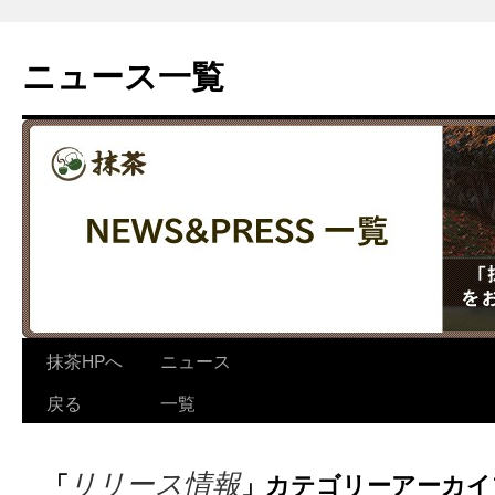
コ
ン
ニュース一覧
テ
ン
ツ
へ
ス
キ
ッ
プ
抹茶HPへ
ニュース
戻る
一覧
リリース情報
「
」カテゴリーアーカイ