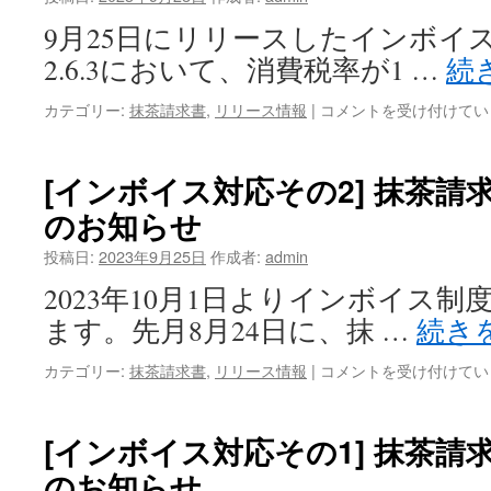
リ
9月25日にリリースしたインボイ
リ
ー
2.6.3において、消費税率が1 …
続
ス
の
[追
カテゴリー:
抹茶請求書
,
リリース情報
|
コメントを受け付けてい
お
加
知
対
ら
応]
[インボイス対応その2] 抹茶請求書
せ
抹
は
のお知らせ
茶
請
投稿日:
2023年9月25日
作成者:
admin
求
書
2023年10月1日よりインボイス
2.6.4
ます。先月8月24日に、抹 …
続き
リ
リ
[イ
カテゴリー:
抹茶請求書
,
リリース情報
|
コメントを受け付けてい
ー
ン
ス
ボ
の
イ
お
[インボイス対応その1] 抹茶請求書
ス
知
のお知らせ
対
ら