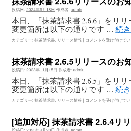
抹茶請求書 2.6.6リリースのお
せ
リ
は
リ
投稿日:
2024年6月18日
作成者:
admin
ー
本日、「抹茶請求書 2.6.6」を
ス
の
変更箇所は以下の通りです …
続
お
知
抹
カテゴリー:
抹茶請求書
,
リリース情報
|
コメントを受け付けてい
ら
茶
せ
請
は
求
抹茶請求書 2.6.5リリースのお
書
2.6.6
投稿日:
2023年11月15日
作成者:
admin
リ
本日、「抹茶請求書 2.6.5」を
リ
ー
変更箇所は以下の通りです …
続
ス
の
抹
カテゴリー:
抹茶請求書
,
リリース情報
|
コメントを受け付けてい
お
茶
知
請
ら
求
[追加対応] 抹茶請求書 2.6.4
せ
書
は
2.6.5
投稿日:
2023年9月28日
作成者:
admin