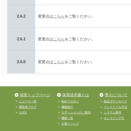
2.6.2
変更点は
こちら
をご覧ください。
2.6.1
変更点は
こちら
をご覧ください。
2.6.0
変更点は
こちら
をご覧ください。
抹茶トップページ
抹茶請求書とは
導入について
ニュース一覧
初めての方へ
製品ダウンロード
開発者ブログ
機能紹介
インストール方法
公式X
エディションのご案内
システム要件
機能一覧
オンラインデモ
主要スペック