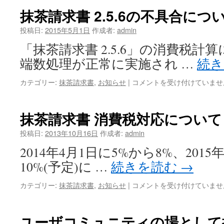
求
体
抹茶請求書 2.5.6の不具合につ
書
割
2.5.6
引）
投稿日:
2015年5月1日
作成者:
admin
の
は
「抹茶請求書 2.5.6」の消費税計
不
具
端数処理が正常に実施され …
続
合
に
抹
カテゴリー:
抹茶請求書
,
お知らせ
|
コメントを受け付けていませ
つ
茶
い
請
て
求
抹茶請求書 消費税対応について
（複
書
数
2.5.6
投稿日:
2013年10月16日
作成者:
admin
の
の
消
2014年4月1日に5%から8%、2015
不
費
具
10%(予定)に …
続きを読む
→
税
合
率
に
抹
カテゴリー:
抹茶請求書
,
お知らせ
|
コメントを受け付けていませ
が
つ
茶
混
い
請
在
て
求
ユーザコミュニティの場として
時）
は