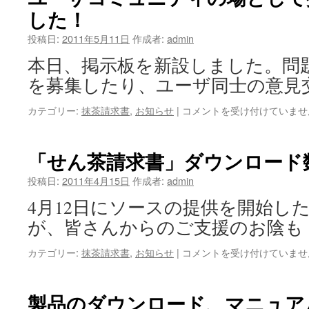
書
は
した！
消
費
投稿日:
2011年5月11日
作成者:
admin
税
対
本日、掲示板を新設しました。問
応
を募集したり、ユーザ同士の意見
に
つ
ユ
カテゴリー:
抹茶請求書
,
お知らせ
|
コメントを受け付けていませ
い
ー
て
ザ
は
コ
「せん茶請求書」ダウンロード数
ミ
ュ
投稿日:
2011年4月15日
作成者:
admin
ニ
4月12日にソースの提供を開始し
テ
ィ
が、皆さんからのご支援のお陰も
の
場
「せ
カテゴリー:
抹茶請求書
,
お知らせ
|
コメントを受け付けていませ
と
ん
し
茶
て
請
製品のダウンロード、マニュア
掲
求