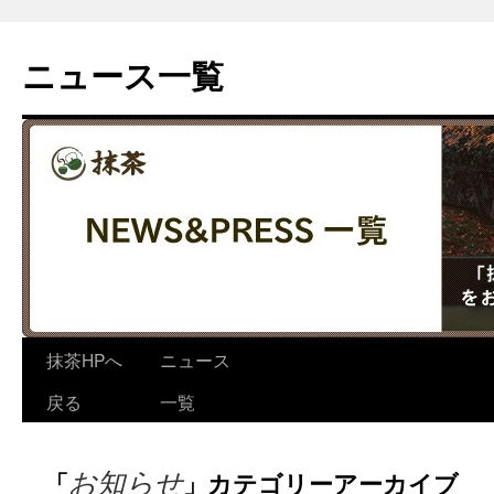
コ
ン
ニュース一覧
テ
ン
ツ
へ
ス
キ
ッ
プ
抹茶HPへ
ニュース
戻る
一覧
お知らせ
「
」カテゴリーアーカイブ