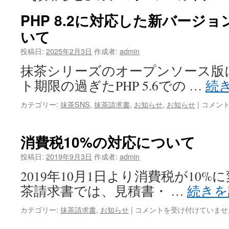
PHP 8.2に対応した新バージ
いて
投稿日:
2025年2月3日
作成者:
admin
抹茶シリーズのオープンソース版
ト期限の過ぎたPHP 5.6での …
続
PHP 8.2
カテゴリー:
抹茶SNS
,
抹茶請求書
,
お知らせ
,
お知らせ
|
コメン
に
対
応
消費税10%の対応について
し
た
投稿日:
2019年9月3日
作成者:
admin
新
2019年10月1日より消費税が10%
バ
ー
茶請求書では、見積書・ …
続き
ジ
ョ
消
カテゴリー:
抹茶請求書
,
お知らせ
|
コメントを受け付けていませ
ン
費
の