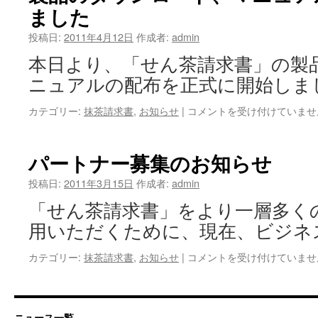
示
ました
書」
板
ダ
を
投稿日:
2011年4月12日
作成者:
admin
ウ
新
ン
本日より、「せん茶請求書」の製
設
ロ
し
ニュアルの配布を正式に開始しま
ー
ま
ド
し
製
カテゴリー:
抹茶請求書
,
お知らせ
|
コメントを受け付けていませ
数
た！
品
100
は
の
件
ダ
突
パートナー募集のお知らせ
ウ
破！
ン
は
投稿日:
2011年3月15日
作成者:
admin
ロ
「せん茶請求書」をより一層多く
ー
ド、
用いただくために、現在、ビジネ
マ
ニ
パ
カテゴリー:
抹茶請求書
,
お知らせ
|
コメントを受け付けていませ
ュ
ー
ア
ト
ル
ナ
の
ー
ニュース一覧