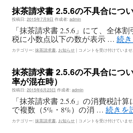
税
リ
10%
抹茶請求書 2.5.6の不具合に
リ
の
ー
対
投稿日:
2015年7月9日
作成者:
admin
ス
応
に
「抹茶請求書 2.5.6」にて、全
に
つ
つ
税に小数点以下の数が表示 …
続
い
い
て
て
抹
カテゴリー:
抹茶請求書
,
お知らせ
|
コメントを受け付けていませ
は
は
茶
請
求
抹茶請求書 2.5.6の不具合に
書
率が混在時）
2.5.6
の
投稿日:
2015年6月23日
作成者:
admin
不
具
「抹茶請求書 2.5.6」の消費税計
合
で複数（5%・8%）の消 …
続きを
に
つ
抹
カテゴリー:
抹茶請求書
,
お知らせ
|
コメントを受け付けていませ
い
茶
て
請
（全