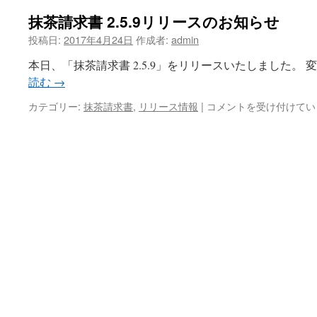
抹茶請求書 2.5.9リリースのお知らせ
投稿日:
2017年4月24日
作成者:
admin
本日、「抹茶請求書 2.5.9」をリリースいたしました。
読む
→
抹
カテゴリー:
抹茶請求書
,
リリース情報
|
コメントを受け付けてい
茶
請
求
書
2.5.9
リ
リ
ー
ス
の
お
知
ら
せ