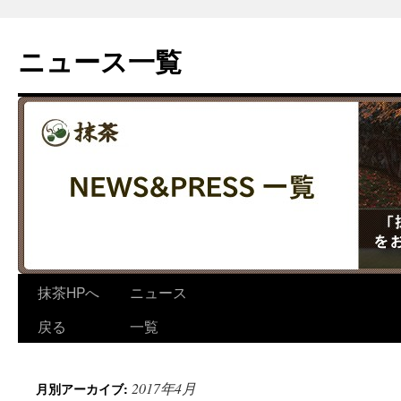
コ
ン
ニュース一覧
テ
ン
ツ
へ
ス
キ
ッ
プ
抹茶HPへ
ニュース
戻る
一覧
2017年4月
月別アーカイブ: