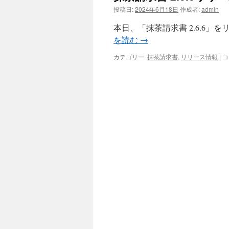
投稿日:
2024年6月18日
作成者:
admin
本日、「抹茶請求書 2.6.6
を読む
→
抹
カテゴリー:
抹茶請求書
,
リリース情報
|
コ
茶
請
求
書
2.
リ
リ
ー
ス
の
お
知
ら
せ
は