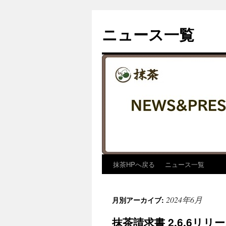
コ
ン
ニュース一覧
テ
ン
ツ
へ
ス
キ
ッ
プ
抹茶HPへ戻る
ニュース一覧
2024年6月
月別アーカイブ:
抹茶請求書 2.6.6リ