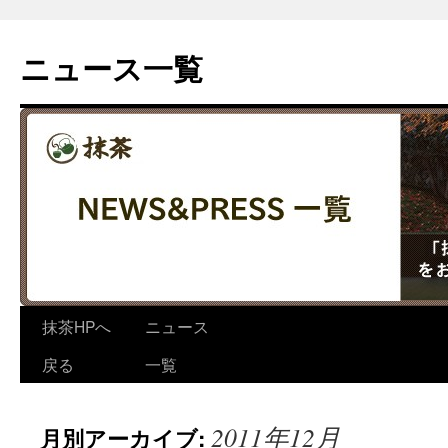
コ
ン
ニュース一覧
テ
ン
ツ
へ
ス
キ
ッ
プ
抹茶HPへ
ニュース
戻る
一覧
2011年12月
月別アーカイブ: