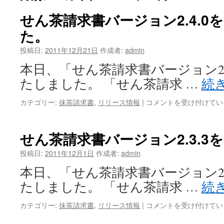
せん茶請求書バージョン2.4.0
た。
投稿日:
2011年12月21日
作成者:
admin
本日、「せん茶請求書バージョン2.
たしました。 「せん茶請求 …
続
せ
カテゴリー:
抹茶請求書
,
リリース情報
|
コメントを受け付けてい
ん
茶
請
せん茶請求書バージョン2.3.
求
書
投稿日:
2011年12月1日
作成者:
admin
バ
本日、「せん茶請求書バージョン2.
ー
ジ
たしました。 「せん茶請求 …
続
ョ
ン
せ
カテゴリー:
抹茶請求書
,
リリース情報
|
コメントを受け付けてい
2.4.0
ん
を