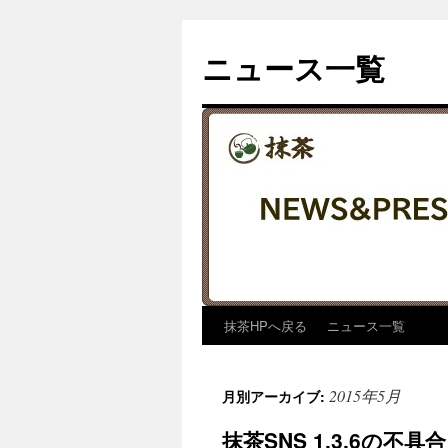
コ
ン
ニュース一覧
テ
ン
ツ
へ
ス
キ
ッ
プ
抹茶HPへ戻る
ニュース一覧
2015年5月
月別アーカイブ:
抹茶SNS 1.3.6の不