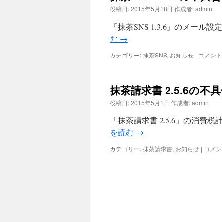
投稿日:
2015年5月18日
作成者:
admin
「抹茶SNS 1.3.6」のメー
む
→
抹
カテゴリー:
抹茶SNS
,
お知らせ
|
コメント
茶
SNS
1.3.6
抹茶請求書 2.5.6の
の
不
投稿日:
2015年5月1日
作成者:
admin
具
合
「抹茶請求書 2.5.6」の消
に
を読む
→
つ
い
抹
カテゴリー:
抹茶請求書
,
お知らせ
|
コメン
て
茶
は
請
求
書
2.5.6
の
不
具