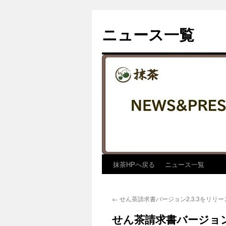
コ
ン
ニュース一覧
テ
ン
ツ
へ
ス
キ
ッ
プ
抹茶HPへ戻る
ニュース一覧
←
せん茶請求書バージョン2.3.3をリリ
せん茶請求書バージョン