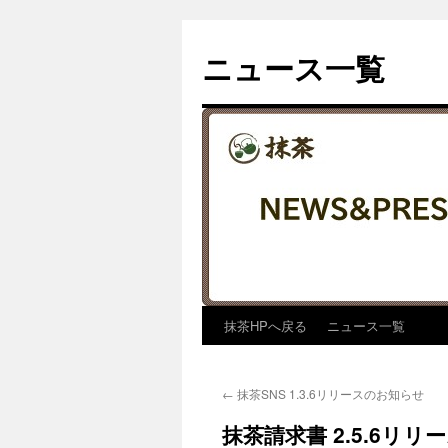
コ
ン
ニュース一覧
テ
ン
ツ
へ
ス
キ
ッ
プ
抹茶HPへ戻る
ニュース一覧
←
抹茶SNS 1.3.6リリースのお知らせ
抹茶請求書 2.5.6リ