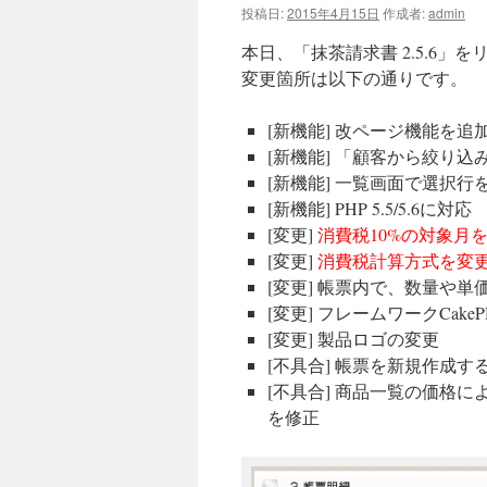
投稿日:
2015年4月15日
作成者:
admin
本日、「抹茶請求書 2.5.6」
変更箇所は以下の通りです。
[新機能] 改ページ機能を追
[新機能] 「顧客から絞り
[新機能] 一覧画面で選択
[新機能] PHP 5.5/5.6に対応
[変更]
消費税10%の対象月を2
[変更]
消費税計算方式を変
[変更] 帳票内で、数量や
[変更] フレームワークCake
[変更] 製品ロゴの変更
[不具合] 帳票を新規作成
[不具合] 商品一覧の価格
を修正