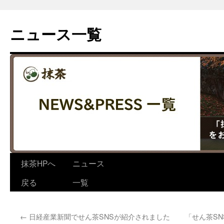
コ
ン
ニュース一覧
テ
ン
ツ
へ
ス
キ
ッ
プ
抹茶HPへ
ニュース
戻る
一覧
←
日経産業新聞でせん茶SNSが紹介されました
「せん茶S