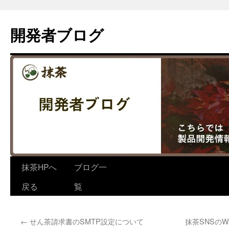
コ
ン
開発者ブログ
テ
ン
ツ
へ
ス
キ
ッ
プ
抹茶HPへ
ブログ一
戻る
覧
←
せん茶請求書のSMTP設定について
抹茶SNSのW