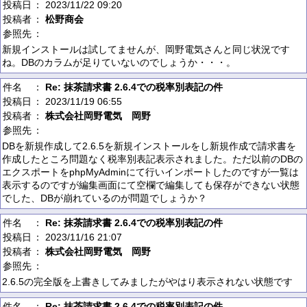
投稿日
： 2023/11/22 09:20
投稿者
：
松野商会
参照先
：
新規インストールは試してませんが、岡野電気さんと同じ状況です
ね。DBのカラムが足りていないのでしょうか・・・。
件名
：
Re: 抹茶請求書 2.6.4での税率別表記の件
投稿日
： 2023/11/19 06:55
投稿者
：
株式会社岡野電気 岡野
参照先
：
DBを新規作成して2.6.5を新規インストールをし新規作成で請求書を
作成したところ問題なく税率別表記表示されました。ただ以前のDBの
エクスポートをphpMyAdminにて行いインポートしたのですが一覧は
表示するのですが編集画面にて空欄で編集しても保存ができない状態
でした、DBが崩れているのが問題でしょうか？
件名
：
Re: 抹茶請求書 2.6.4での税率別表記の件
投稿日
： 2023/11/16 21:07
投稿者
：
株式会社岡野電気 岡野
参照先
：
2.6.5の完全版を上書きしてみましたがやはり表示されない状態です
件名
：
Re: 抹茶請求書 2.6.4での税率別表記の件