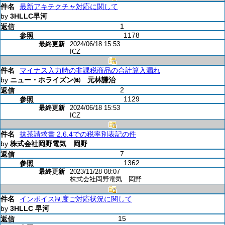
最新アキテクチャ対応に関して
by
3HLLC早河
1
1178
2024/06/18 15:53
ICZ
マイナス入力時の非課税商品の合計算入漏れ
by
ニュー・ホライズン㈱ 元林謙治
2
1129
2024/06/18 15:53
ICZ
抹茶請求書 2.6.4での税率別表記の件
by
株式会社岡野電気 岡野
7
1362
2023/11/28 08:07
株式会社岡野電気 岡野
インボイス制度ご対応状況に関して
by
3HLLC 早河
15