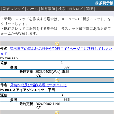
抹茶掲示板
|
新規スレッド
|
ホーム
|
留意事項
|
検索
|
過去ログ
|
管理
|
・新規にスレッドを作成する場合は、メニューの「新規スレッド」を
クリックします。
・既存スレッドに返信をする場合は、各スレッド最下部にある返信フ
ォームから投稿します。
請求書等の読み込み行数が20行目で2ページ目に移行してしまい
ます
by
zousan
1
897
2025/04/23(Wed) 15:53
ICZ
見積作成及び端数処理につきまして
by
㈱エスアイアソシエイツ 平田
3
986
2024/09/02 11:01
ICZ